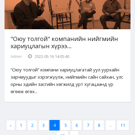
"Оюу толгой" компанийн нийгмийн
хариуцлагын хүрээ...
Admin
2022-05-16 14:05:40
“Оюу толгой” компани хариуцлагатай уул уурхайн
зарчмуудыг хэрэгжүүлж, нийгмийн сайн сайхан, улс
орны эдийн засгийн хөгжилд урт хугацаанд үр
өгөөж өгөх...
‹
1
2
3
4
5
6
7
8
...
11