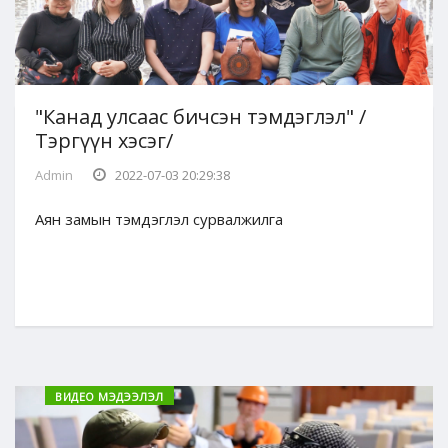
"Канад улсаас бичсэн тэмдэглэл" /
Тэргүүн хэсэг/
Admin
2022-07-03 20:29:38
Аян замын тэмдэглэл сурвалжилга
ВИДЕО МЭДЭЭЛЭЛ