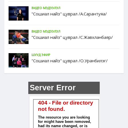
ВИДЕО МЭДЭЭЛЭЛ
"Сошиал найз" цуврал /А.Сарантуяа/
ВИДЕО МЭДЭЭЛЭЛ
"Сошиал найз" цуврал /С.Жавхланбаяр/
ШУУД ЭФИР
"Сошиал найз" цуврал /О.Уранбилэг/