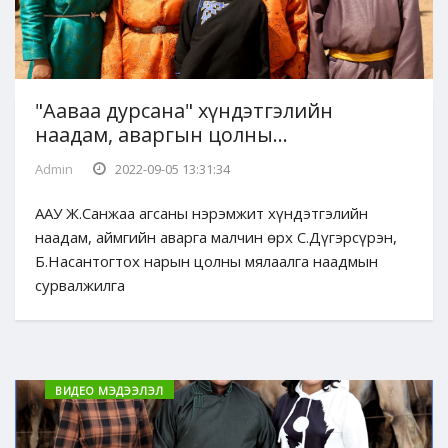
"Ааваа дурсана" хүндэтгэлийн
наадам, аваргын цолны...
Admin
2022-09-05 13:31:34
ААУ Ж.Санжаа агсаны нэрэмжит хүндэтгэлийн
наадам, аймгийн аварга малчин өрх С.Дүгэрсүрэн,
Б.Насантогтох нарын цолны мялаалга наадмын
сурвалжилга
ВИДЕО МЭДЭЭЛЭЛ