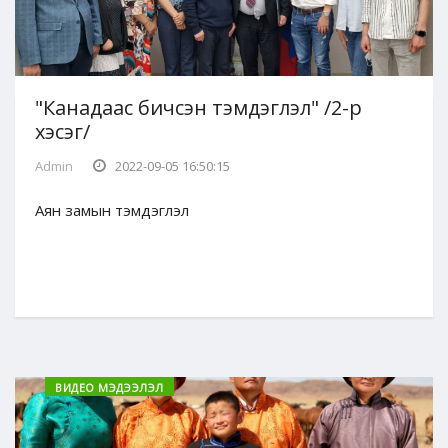
"Канадаас бичсэн тэмдэглэл" /2-р
хэсэг/
Admin
2022-09-05 16:50:15
Аян замын тэмдэглэл
ВИДЕО МЭДЭЭЛЭЛ