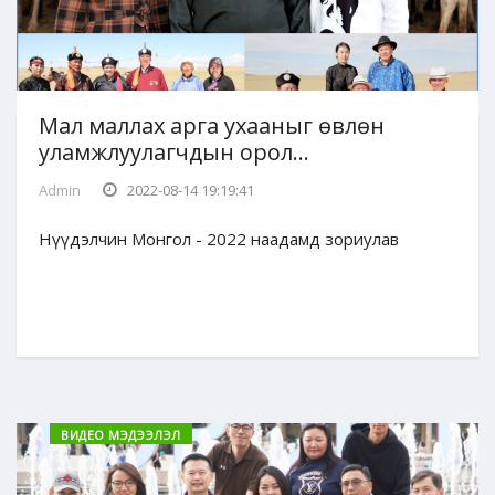
Мал маллах арга ухааныг өвлөн
уламжлуулагчдын орол...
Admin
2022-08-14 19:19:41
Нүүдэлчин Монгол - 2022 наадамд зориулав
ВИДЕО МЭДЭЭЛЭЛ