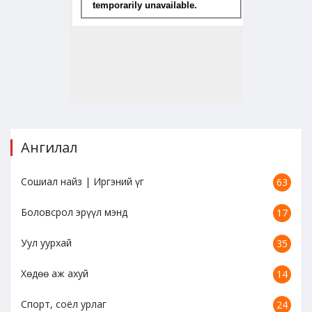
Ангилал
Сошиал найз | Иргэний үг
63
Боловсрол эрүүл мэнд
17
Уул уурхай
35
Хөдөө аж ахуй
14
Спорт, соёл урлаг
24