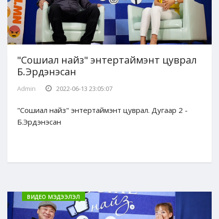
"Сошиал найз" энтертаймэнт цуврал
Б.Эрдэнэсан
Admin
2022-06-13 23:05:07
"Сошиал найз" энтертаймэнт цуврал. Дугаар 2 -
Б.Эрдэнэсан
ВИДЕО МЭДЭЭЛЭЛ