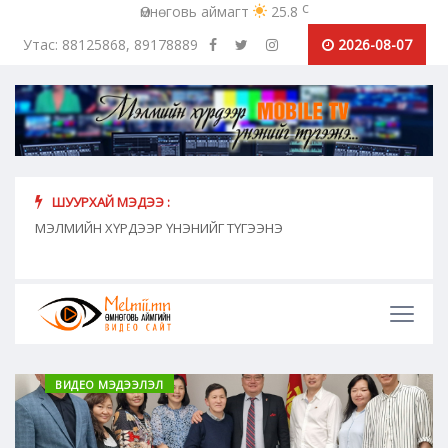
c
Өмнөговь аймагт
25.8
Утас: 88125868, 89178889
2026-08-07
ШУУРХАЙ МЭДЭЭ :
хүн
МЭЛМИЙН ХҮРДЭЭР ҮНЭНИЙГ ТҮГЭЭНЭ
"Сош
дамж
ВИДЕО МЭДЭЭЛЭЛ