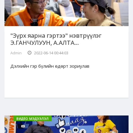
"Зүрх яарна гэртээ" нэвтрүүлэг
Э.ГАНЧУЛУУН, А.АЛТА...
Admin
2022-06-14 00:44:03
Дэлхийн гэр бүлийн өдөрт зориулав
ВИДЕО МЭДЭЭЛЭЛ