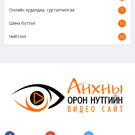
Онлайн худалдаа, сурталчилгаа
3
Шинэ бүтээл
11
Нийтлэл
52