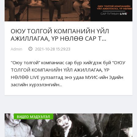
ОЮУ ТОЛГОЙ КОМПАНИЙН ҮЙЛ
АЖИЛЛАГАА, ҮР НӨЛӨӨ САР Т...
Admin
2021-10-28 15:29:23
"Оюу толгой” компаниас сар бүр хийгдэж буй “ОЮУ
ТОЛГОЙ КОМПАНИЙН ҮЙЛ АЖИЛЛАГАА, ҮР
НӨЛӨӨ LIVE уулзалтад энэ удаа МУИС-ийн Эдийн
засгийн хүрээлэнгийн...
ВИДЕО МЭДЭЭЛЭЛ