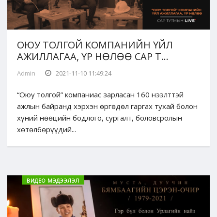
ОЮУ ТОЛГОЙ КОМПАНИЙН ҮЙЛ
АЖИЛЛАГАА, ҮР НӨЛӨӨ САР Т...
Admin
2021-11-10 11:49:24
“Оюу толгой” компаниас зарласан 160 нээлттэй
ажлын байранд хэрхэн өргөдөл гаргах тухай болон
хүний нөөцийн бодлого, сургалт, боловсролын
хөтөлбөрүүдий...
ВИДЕО МЭДЭЭЛЭЛ