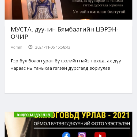
МУСТА, дуучин Бямбаагийн ЦЭРЭН-
ОЧИР
Admin
2021-11-06 15:58:43
Гэр бүл болон уран бүтээлийн найз нөхөд, ах дүү
нараас нь таныхаа гэгээн дурсгалд зориулав
ВИДЕО МЭДЭЭЛЭЛ