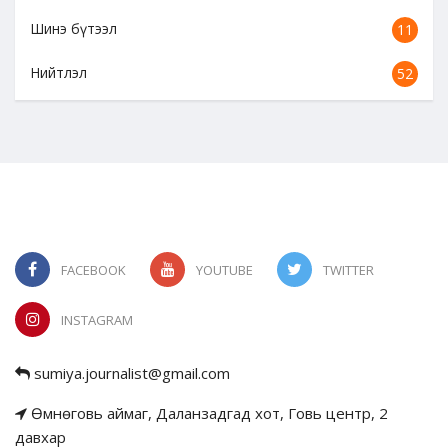
Шинэ бүтээл
11
Нийтлэл
52
FACEBOOK
YOUTUBE
TWITTER
INSTAGRAM
sumiya.journalist@gmail.com
Өмнөговь аймаг, Даланзадгад хот, Говь центр, 2
давхар