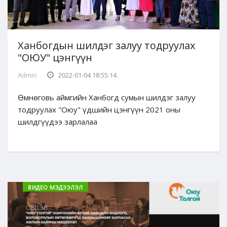
Ханбогдын шилдэг залуу тодруулах
"ОЮУ" цэнгүүн
Admin
2022-01-04 18:55:14
Өмнөговь аймгийн Ханбогд сумын шилдэг залуу
тодруулах "Оюу" үдшийн цэнгүүн 2021 оны
шилдгүүдээ зарлалаа
ВИДЕО МЭДЭЭЛЭЛ