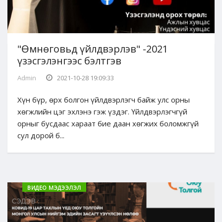
"Өмнөговьд үйлдвэрлэв" -2021
үзэсгэлэнгээс бэлтгэв
Admin
2021-10-28 19:09:33
Хүн бүр, өрх болгон үйлдвэрлэгч байж улс орны
хөгжлийн цэг эхлэнэ гэж үздэг. Үйлдвэрлэгчгүй
орныг бусдаас хараат бие даан хөгжих боломжгүй
сул дорой б...
ВИДЕО МЭДЭЭЛЭЛ