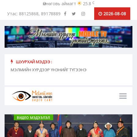
c
Өмнөговь аймагт
25.8
Утас: 88125868, 89178889
2026-08-08
ШУУРХАЙ МЭДЭЭ :
хүн
МЭЛМИЙН ХҮРДЭЭР ҮНЭНИЙГ ТҮГЭЭНЭ
"Сош
дамж
ВИДЕО МЭДЭЭЛЭЛ