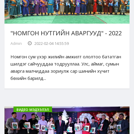
"НОМГОН НУТГИЙН АВАРГУУД" - 2022
Admin
2022-02-04 14:55:59
Номгон сум үхэр жилийн амжилт ололтоо бататган
шилдэг сайчууддаа тодрууллаа. Улс, аймаг, сумын
аварга малчиддаа зориулж сар шинийн хүчит
бөхийн барилд...
ВИДЕО МЭДЭЭЛЭЛ