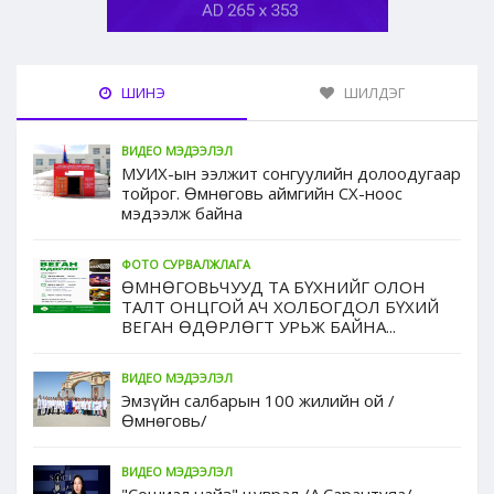
ШИНЭ
ШИЛДЭГ
ВИДЕО МЭДЭЭЛЭЛ
МУИХ-ын ээлжит сонгуулийн долоодугаар
тойрог. Өмнөговь аймгийн СХ-ноос
мэдээлж байна
ФОТО СУРВАЛЖЛАГА
ӨМНӨГОВЬЧУУД ТА БҮХНИЙГ ОЛОН
ТАЛТ ОНЦГОЙ АЧ ХОЛБОГДОЛ БҮХИЙ
ВЕГАН ӨДӨРЛӨГТ УРЬЖ БАЙНА...
ВИДЕО МЭДЭЭЛЭЛ
Эмзүйн салбарын 100 жилийн ой /
Өмнөговь/
ВИДЕО МЭДЭЭЛЭЛ