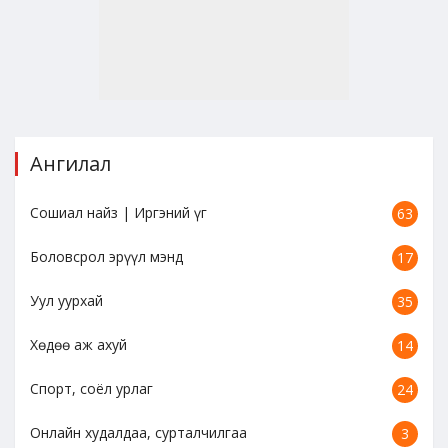
Ангилал
Сошиал найз | Иргэний үг
63
Боловсрол эрүүл мэнд
17
Уул уурхай
35
Хөдөө аж ахуй
14
Спорт, соёл урлаг
24
Онлайн худалдаа, сурталчилгаа
3