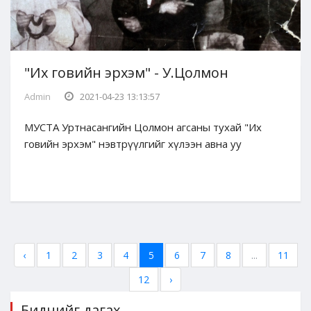
"Их говийн эрхэм" - У.Цолмон
Admin
2021-04-23 13:13:57
МУСТА Уртнасангийн Цолмон агсаны тухай "Их
говийн эрхэм" нэвтрүүлгийг хүлээн авна уу
‹
1
2
3
4
5
6
7
8
...
11
12
›
Биднийг дагах