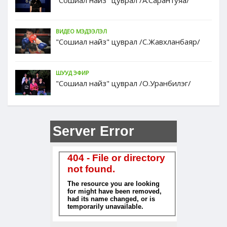
"Сошиал найз" цуврал /А.Сарантуяа/
ВИДЕО МЭДЭЭЛЭЛ
"Сошиал найз" цуврал /С.Жавхланбаяр/
ШУУД ЭФИР
"Сошиал найз" цуврал /О.Уранбилэг/